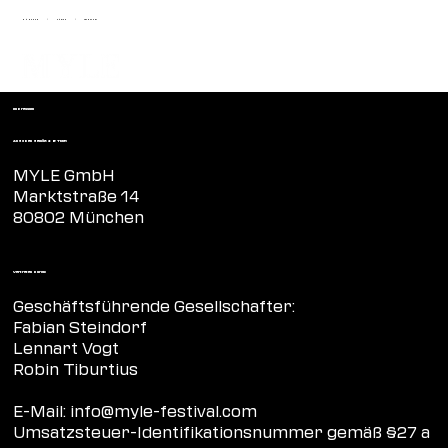
MÜNCHEN
ZÜRICH
FRANKFURT
|
|
Impressum
Angaben gemäß § 5 TMG:
MYLE GmbH
Marktstraße 14
80802 München
Vertreten durch:
Geschäftsführende Gesellschafter:
Fabian Steindorf
Lennart Vogt
Robin Tiburtius
E-Mail:
info@myle-festival.com
Umsatzsteuer-Identifikationsnummer gemäß §27 a