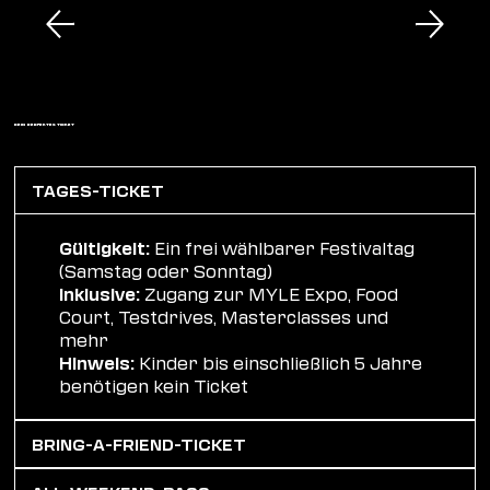
TICKET-OPTIONEN MYLE ZÜRICH
DEIN PERFEKTES TICKET
TAGES-TICKET
Gültigkeit:
Ein frei wählbarer Festivaltag
(Samstag oder Sonntag)​
Inklusive:
Zugang zur MYLE Expo, Food
Court, Testdrives, Masterclasses und
mehr
Hinweis:
Kinder bis einschließlich 5 Jahre
benötigen kein Ticket​
BRING-A-FRIEND-TICKET