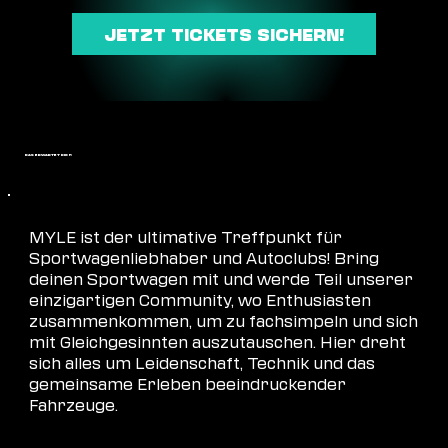
JETZT TICKETS SICHERN!
DAS ERWARTET DICH
COMMUNITY
MYLE ist der ultimative Treffpunkt für
Sportwagenliebhaber und Autoclubs! Bring
deinen Sportwagen mit und werde Teil unserer
einzigartigen Community, wo Enthusiasten
zusammenkommen, um zu fachsimpeln und sich
mit Gleichgesinnten auszutauschen. Hier dreht
sich alles um Leidenschaft, Technik und das
gemeinsame Erleben beeindruckender
Fahrzeuge.