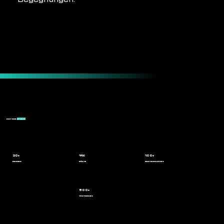
DAS WAR
MYLE26
30+
14K
100+
BRANDS
GÄSTE
MASTERCLASSES
500+
TESTDRIVES