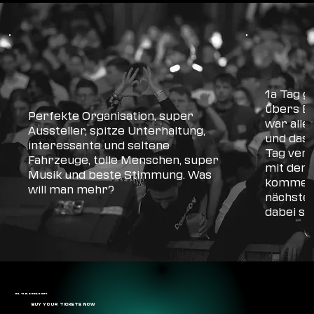
JULIA
U.
1a Tag g
übers E
TORSTEN
FOERTSCH
Perfekte Organisation, super
war alle
Aussteller, spitze Unterhaltung,
und das 
interessante und seltene
Tag vert
Fahrzeuge, tolle Menschen, super
mit dene
Musik und beste Stimmung. Was
kommen 
will man mehr?
nächste 
dabei sei
24. - 25. APRIL 2027
BUY YOUR TICKETS NOW