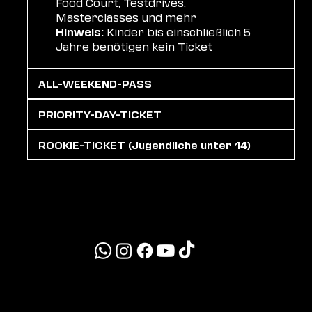
Food Court, Testdrives,
Masterclasses und mehr
Hinweis:
Kinder bis einschließlich 5
Jahre benötigen kein Ticket​
ALL-WEEKEND-PASS
PRIORITY-DAY-TICKET
ROOKIE-TICKET (Jugendliche unter 14)
MYLE26
info@myle-festival.com
presse@myle-festival.com
+49 151 41609291