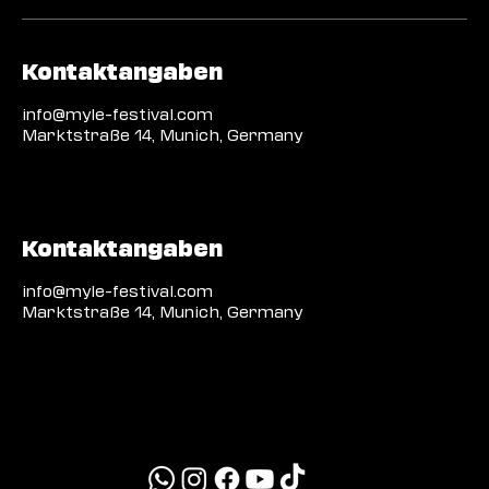
Kontaktangaben
info@myle-festival.com
Marktstraße 14, Munich, Germany
Kontaktangaben
info@myle-festival.com
Marktstraße 14, Munich, Germany
MYLE26
info@myle-festival.com
presse@myle-festival.com
+49 151 41609291