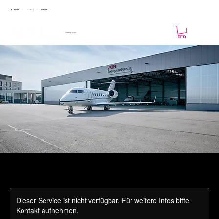
MÜNCHEN
ZÜRICH
FRANKFURT
|
|
19. - 20. JUNI 2027
MOTORWORLD MÜNCHEN
Dieser Service ist nicht verfügbar. Für weitere Infos bitte
Kontakt aufnehmen.