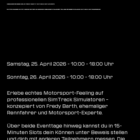
SIMRACING GEWINNSPIEL BY FREDY BARTH - MOTORSPORT & EVENTS
ECHTES RACING, ECHTE PREISE! NEHME AN UNSERER SIMRACING CHALLENGE TEIL UND GEWINNE EXKLUSIVE MOTORSPORT ERLEBNISSE!
Simracing Gewinnspiel by Fredy Barth - Motorsport & Events
Samstag, 25. April 2026 - 10:00 - 18:00 Uhr
Sonntag, 26. April 2026 - 10:00 - 18:00 Uhr
Erlebe echtes Motorsport-Feeling auf
professionellen SimTrack Simulatoren –
konzepiert von Fredy Barth, ehemaliger
Rennfahrer und Motorsport-Experte.
Über beide Eventtage hinweg kannst du in 15-
Minuten Slots dein Können unter Beweis stellen
und dich mit anderen Teilnehmern messen. Die